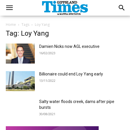
Home
Tags
Loy Yang
Tag: Loy Yang
Damien Nicks now AGL executive
16/02/2023
Billionaire could end Loy Yang early
13/11/2022
Salty water floods creek, dams after pipe
bursts
30/08/2021